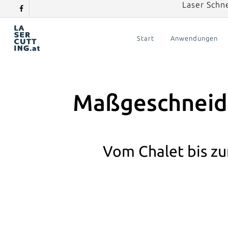
Laser Schn
Skip
facebook
to
main
Start
Anwendungen
content
Maßgeschneide
Vom Chalet bis zu