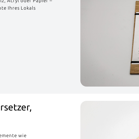
z, Acryl oder Papier –
te Ihres Lokals
rsetzer,
lemente wie